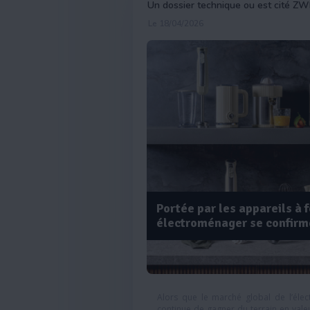
Un dossier technique ou est cité ZW
Le 18/04/2026
Portée par les appareils à f
électroménager se confirm
Alors que le marché global de l’élec
continue de gagner du terrain en val