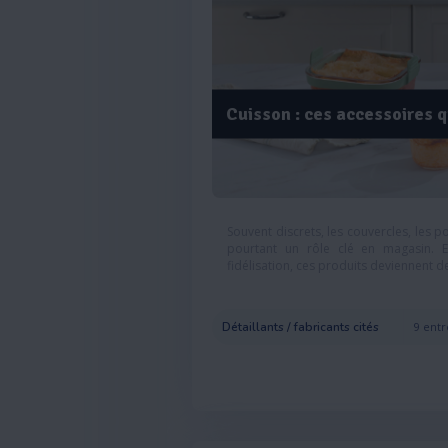
Cuisson : ces accessoires q
Souvent discrets, les couvercles, les 
pourtant un rôle clé en magasin.
fidélisation, ces produits deviennent de
Détaillants / fabricants cités
9 entr