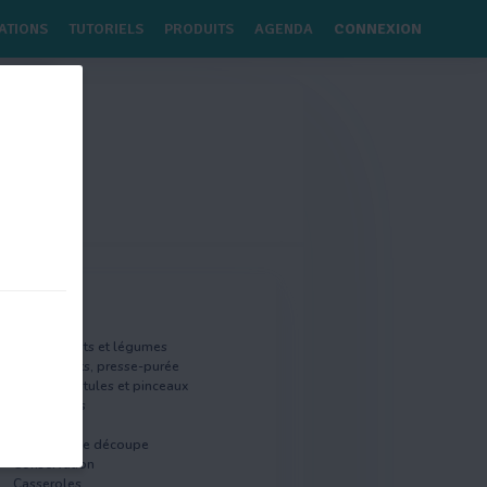
ATIONS
TUTORIELS
PRODUITS
AGENDA
CONNEXION
 78 78
ctivités
Coupes fruits et légumes
Presse-fruits, presse-purée
Fouets, spatules et pinceaux
Mandolines
Rapes
Machines de découpe
Conservation
Casseroles