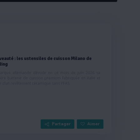
é
eauté : les ustensiles de cuisson Milano de
ling
arque allemande dévoile en ce mois de juin 2026 sa
ère batterie de cuisson premium fabriquée en Italie et
e d’un revêtement céramique sans PFAS.
Partager
Aimer