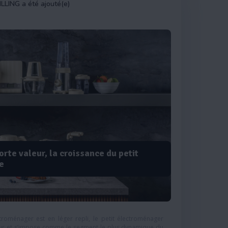
ILLING a été ajouté(e)
orte valeur, la croissance du petit
e
troménager est en léger repli, le petit électroménager
eur et s’impose comme le segment le plus dynamique du