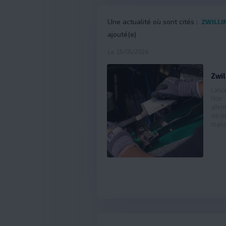
Une actualité où sont cités :
ZWILLI
ajouté(e)
Le 15/05/2026
Zwil
Lanc
fête
alle
décl
manch