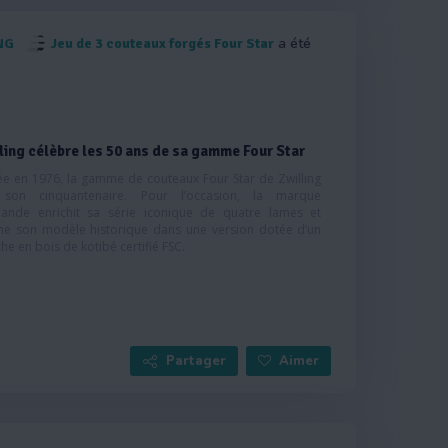
a été
NG
Jeu de 3 couteaux forgés Four Star
ling célèbre les 50 ans de sa gamme Four Star
ée en 1976, la gamme de couteaux Four Star de Zwilling
 son cinquantenaire. Pour l’occasion, la marque
mande enrichit sa série iconique de quatre lames et
ine son modèle historique dans une version dotée d’un
e en bois de kotibé certifié FSC.
Partager
Aimer