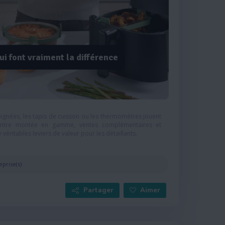
ui font vraiment la différence
poignées, les tapis de cuisson ou les thermomètres jouent
 Entre montée en gamme, ventes complémentaires et
 véritables leviers de valeur pour les détaillants.
eprise(s)
Partager
Aimer