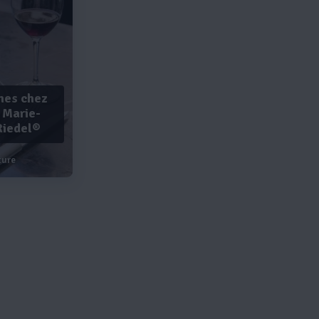
nes chez
e Marie-
Riedel®
ture