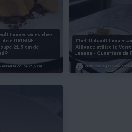
ault Louversanes chez
tilise ORIGINE -
Chef Thibault Louversa
coupe 21,5 cm de
Alliance utilise le Verr
ud®
Jeanne - Ouverture de 
- assiette coupe 21,5 cm
verre marie-jeanne - ouver
Voir plus
Voir plus