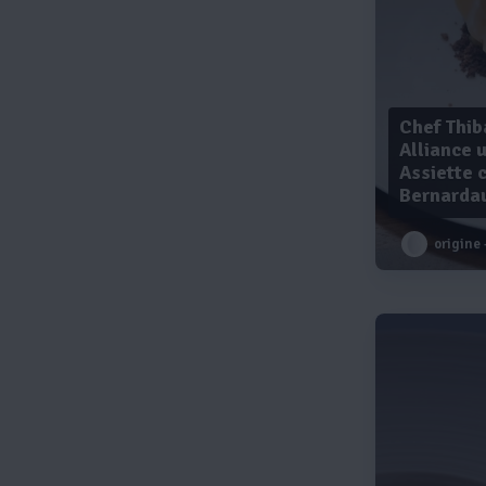
Chef Thib
Alliance u
Assiette 
Bernarda
origine 