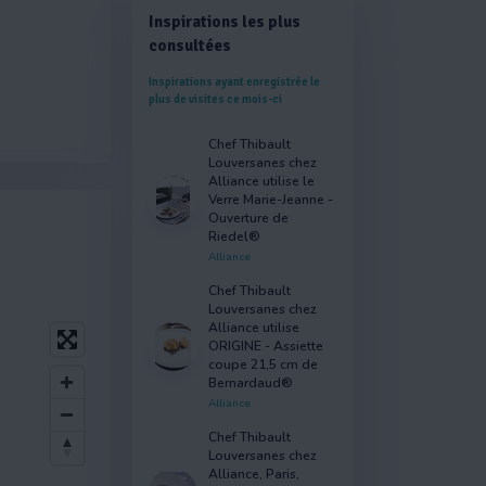
Inspirations les plus
consultées
Inspirations ayant enregistrée le
plus de visites ce mois-ci
Chef Thibault
Louversanes chez
Alliance utilise le
Verre Marie-Jeanne -
Ouverture de
Riedel®
Alliance
Chef Thibault
Louversanes chez
Alliance utilise
ORIGINE - Assiette
coupe 21,5 cm de
Bernardaud®
Alliance
Chef Thibault
Louversanes chez
Alliance, Paris,