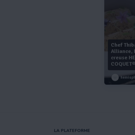
Chef Thib
Alliance, 
creuse H
COQUET
hemisphere b
LA PLATEFORME