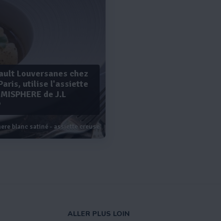
ault Louversanes chez
Paris, utilise l'assiette
EMISPHERE de J.L
®
lanc satiné - assiette creuse à aile gm - hemisphere
Voir plus
ALLER PLUS LOIN