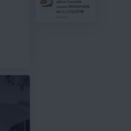
utilise l'assiette
creuse HEMISPHERE
de J.L COQUET®
Alliance