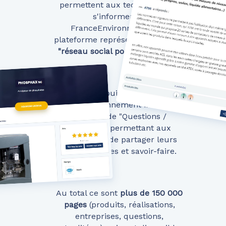
permettent aux techniciens de
s'informer via
FranceEnvironnement, la
plateforme représentant alors un
"réseau social pour technicien"
.
Depuis 2018,
FranceEnvironnement intègre un
système de "Questions /
Réponses" permettant aux
techniciens de partager leurs
connaissances et savoir-faire.
Au total ce sont
plus de 150 000
pages
(produits, réalisations,
entreprises, questions,