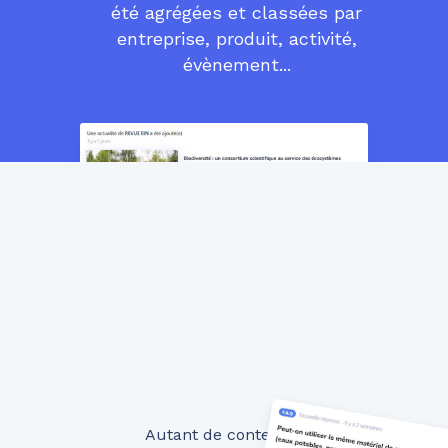
été agrégées et classées par
entreprise, produit, activité,
évènement...
Autant de contenus qui