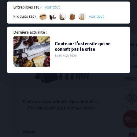
Entreprises (10) :
voir tout
Produits (20) :
voir tout
Dernière actualité :
Couteau : l'ustensile qui ne
Blocs 
connait pas la crise
Blocs p
Le 04/12/2020
Marques
Bloc de couteaux Black. 5pcs. Inox et bois - BLACK
Bloc de couteaux de cuisine outdoor