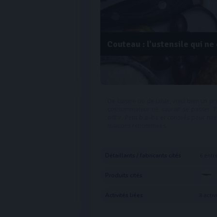
Couteau : l'ustensile qui ne
De cuisine ou de table, voici bien un p
consommateur ne saurait se passer. Po
offrir. Petit b.a.-ba et conseils pour
maisons renommées.
Détaillants / fabricants cités
6 entre
Produits cités
Activités liées
8 activ