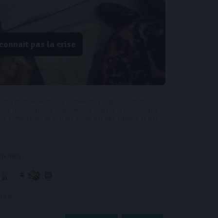
 connait pas la crise
roduit dont les ventes ne cessent de progresser et dont le
ur qui sait parler coutellerie, le marché a beaucoup à
 mieux comprendre ce marché porté par des artisans et des
prise(s)
ité(s)