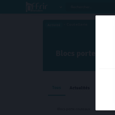
Versi
- Coutellerie
Activité
Blocs porte-cou
Tous
Actualités
Produit
Blocs porte-couteaux