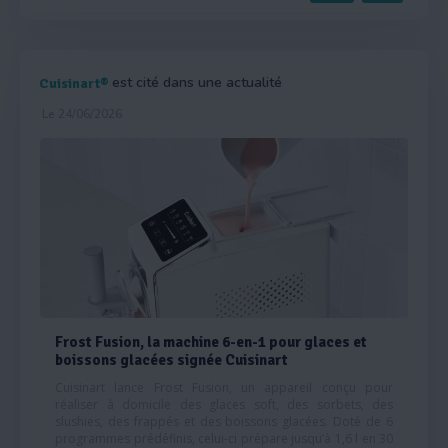
est cité dans une actualité
Cuisinart®
Le 24/06/2026
Frost Fusion, la machine 6-en-1 pour glaces et
boissons glacées signée Cuisinart
Cuisinart lance Frost Fusion, un appareil conçu pour
réaliser à domicile des glaces soft, des sorbets, des
slushies, des frappés et des boissons glacées. Doté de 6
programmes prédéfinis, celui-ci prépare jusqu’à 1,6 l en 30