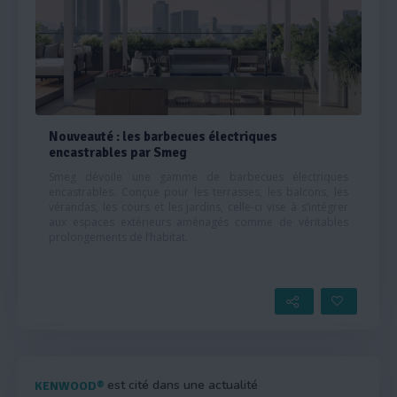
Nouveauté : les barbecues électriques
encastrables par Smeg
Smeg dévoile une gamme de barbecues électriques
encastrables. Conçue pour les terrasses, les balcons, les
vérandas, les cours et les jardins, celle-ci vise à s’intégrer
aux espaces extérieurs aménagés comme de véritables
prolongements de l’habitat.
est cité dans une actualité
KENWOOD®