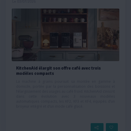
Le 03/07/2026
KitchenAid élargit son offre café avec trois
modèles compacts
La machine à grains poursuit sa montée en gamme à
domicile, portée par la personnalisation des boissons et
l’élargissement des usages au café froid. KitchenAid s’inscrit
dans cette évolution avec 3 nouveaux modèles
automatiques compacts, les KF2, KF3 et KF4, équipés d’un
broyeur intégré et d’un mode café glacé.