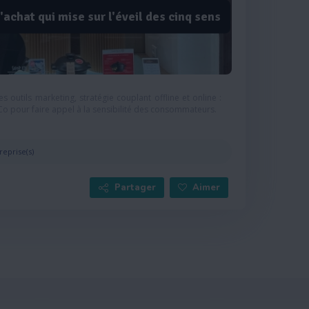
'achat qui mise sur l'éveil des cinq sens
s outils marketing, stratégie couplant offline et online :
Co pour faire appel à la sensibilité des consommateurs.
reprise(s)
Partager
Aimer