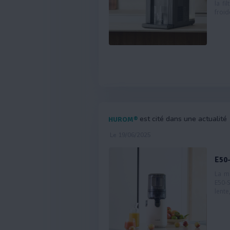
la fi
froid
est cité dans une actualité
HUROM®
Le 19/06/2025
E50-
La m
E50-
lente