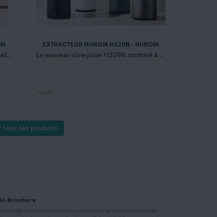
OM
EXTRACTEUR HUROM H320N - HUROM
Un modèle plus fin et plus léger qui ne fait l’impasse sur aucune fonctionnalité.
Le nouveau slow juicer H320N, combiné à une trémie intelligente extra-large et un filtre à maille
r tous les produits
0A Brochure
euses et les blenders chauf fent et oxydent le jus de