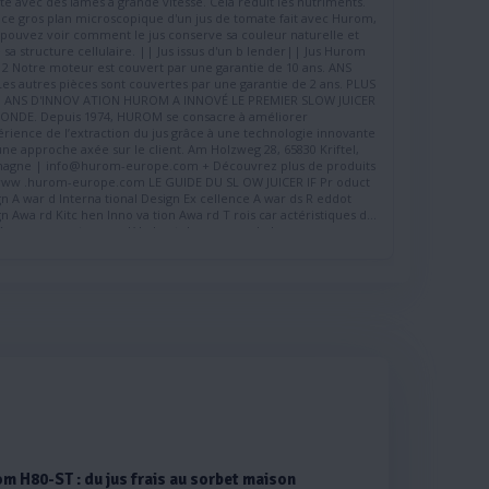
 réduit les nutriments.
icroscopique d'un jus de tomate fait avec Hurom,
 voir comment le jus conserve sa couleur naturelle et
us d'un b lender|| Jus Hurom
W JUICER
ONDE. Depuis 1974, HUROM se consacre à améliorer
rience de l’extraction du jus grâce à une technologie innovante
approche axée sur le client. Am Holzweg 28, 65830 Kriftel,
e | info@hurom-europe.com + Découvrez plus de produits
urom-europe.com LE GUIDE DU SL OW JUICER IF Pr oduct
war d Interna tional Design Ex cellence A war ds R eddot
car actéristiques du
r t au modèle haut de g amme de la concurrence
isse z votr e couleur préférée Des couleurs personnalisées qui
. Un large éventail de coloris tendance et variés
eur de s’adapter à tous les goûts et toutes les
t même des sorbets ! Pour faire
orbets, il suf fit de mélanger du lait et des fruits congelés dans
racteur H310A. Savourez un délicieux sorbet maison avec vos
ins préférés. ? ? ? Moins de tr avail prépar atoir e avec la
 des avantages d’une trémie plus large en y
t des fruits et légumes entiers au lieu de les couper en
t diamètre, cet appareil tient facilement
 extracteur pensé pour l’utilisateur peut être
 fonctionne très
ment à un maxi- mum de 45 dB. Il reste ainsi toujours
ndant l'extraction du jus. Nom H310A Sélection
, Beige, Anthracite, Bleu, Lavande P oids 3.4 kg T
m H80-ST : du jus frais au sorbet maison