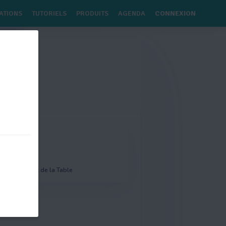
ATIONS
TUTORIELS
PRODUITS
AGENDA
CONNEXION
 78 78
ctivités
Autres
Autres - Art de la Table