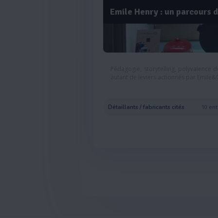
Emile Henry : un parcours d
Pédagogie, storytelling, polyvalence de
autant de leviers actionnés par Emile&
Détaillants / fabricants cités
10 ent