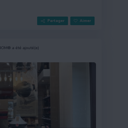
Partager
Aimer
UROM® a été ajouté(e)