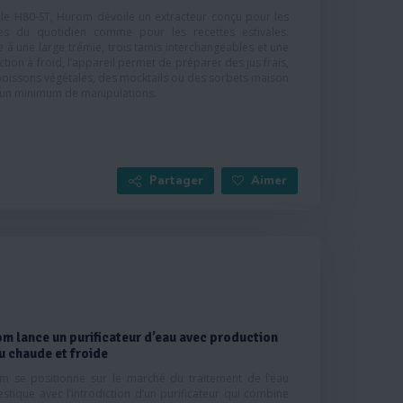
 le H80-ST, Hurom dévoile un extracteur conçu pour les
âb le 1.4 m V itessel 37~43 tr/min
lot du H310A est plus g rand. Modèle du concurrent: 82 mm
es du quotidien comme pour les recettes estivales.
 1 14 mm Le H310A est plus silencieux. Modèle du concurrent:
 à une large trémie, trois tamis interchangeables et une
310A: 45 dB Le H310A est doté d ’un tamis tr ois en un. Modèle
ction à froid, l’appareil permet de préparer des jus frais,
oissons végétales, des mocktails ou des sorbets maison
en-un (vis + tamis)
 un minimum de manipulations.
Partager
Aimer
m lance un purificateur d’eau avec production
u chaude et froide
m se positionne sur le marché du traitement de l’eau
tique avec l’introdiction d’un purificateur qui combine